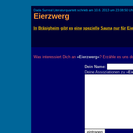
Dada Surreal Literaturquartett schrieb am 10.6. 2013 um 23:08:50 Uh
Eierzwerg
In
Bräsigheim
gibt
es
eine
spezielle
Sauna
nur
für
Ei
Was interessiert Dich an
»Eierzwerg«
? Erzähle es uns d
Dein Name:
Deine Assoziationen zu »
Ei