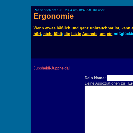
Rita schrieb am 19.3. 2004 um 18:46:58 Uhr über
Ergonomie
Wenn
etwas
häßlich
und
ganz
unbrauchbar
ist
,
kann
hört
,
nicht
fühlt
;
die
letzte
Ausrede
,
um
ein
mißglückt
Juppheidi-Juppheida!
Dein Name:
Deine Assoziationen zu »
Er