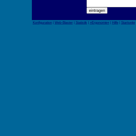
Konfiguration
|
Web-Blaster
|
Statistik
|
»Ergonomie«
|
Hilfe
|
Startseite