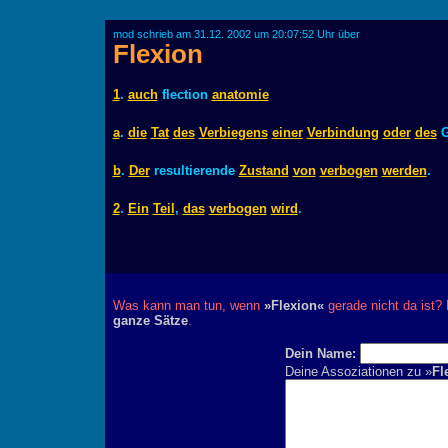
mod schrieb am 31.12. 2002 um 20:07:52 Uhr über
Flexion
1
.
auch
flection
anatomie
a
.
die
Tat
des
Verbiegens
einer
Verbindung
oder
des
G
b
.
Der
resultierende
Zustand
von
verbogen
werden
.
2
.
Ein
Teil
,
das
verbogen
wird
.
Was kann man tun, wenn
»Flexion«
gerade nicht da ist? 
ganze Sätze
.
Dein Name:
Deine Assoziationen zu »
Fl