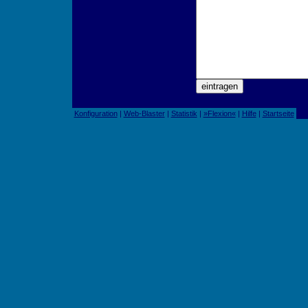
Konfiguration
|
Web-Blaster
|
Statistik
|
»Flexion«
|
Hilfe
|
Startseite