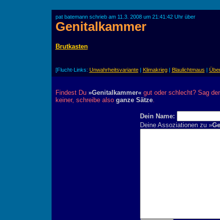
pat batemann schrieb am 11.3. 2008 um 21:41:42 Uhr über
Genitalkammer
Brutkasten
[Flucht-Links:
Unwahrheitsvariante
|
Klimakrieg
|
Blaulichtmaus
|
Übe
Findest Du
»Genitalkammer«
gut oder schlecht? Sag dem
keiner, schreibe also
ganze Sätze
.
Dein Name:
Deine Assoziationen zu »
Ge