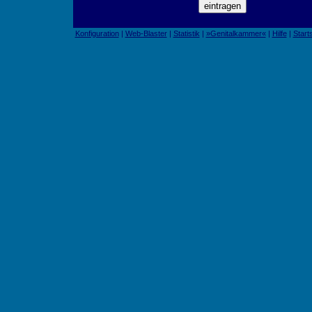
Konfiguration
|
Web-Blaster
|
Statistik
|
»Genitalkammer«
|
Hilfe
|
Start