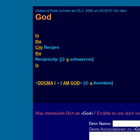
Umbra di Notte schrieb am 25.2. 2006 um 03:26:57 Uhr über
God
In
the
City
Recipro
the
Reciprocity: [@
g
.schwarzros]
Is
<
DOGMA
I
=
I
AM
GOD
> [@
a
.thomkins]
Was interessiert Dich an
»God«
? Erzähle es uns doch un
Dein Name:
Deine Assoziationen zu »
G