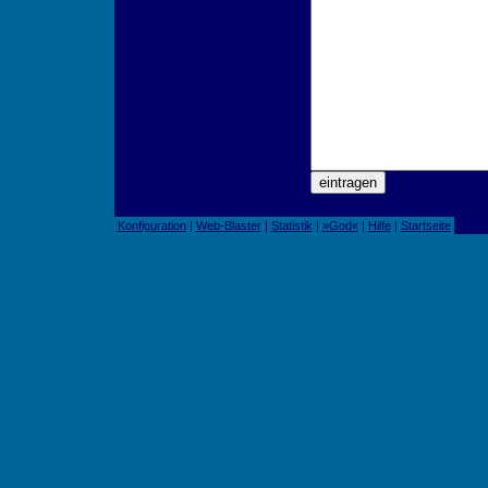
Konfiguration
|
Web-Blaster
|
Statistik
|
»God«
|
Hilfe
|
Startseite