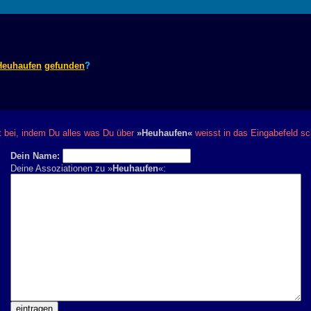
Heuhaufen
gefunden
?
bei, indem Du alles was Du über
»Heuhaufen«
weisst in das Eingabefeld sc
Dein Name:
Deine Assoziationen zu »
Heuhaufen
«: