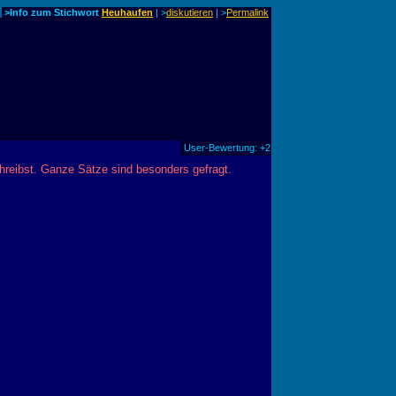
>Info zum Stichwort
Heuhaufen
| >
diskutieren
|
>
Permalink
User-Bewertung: +2
hreibst. Ganze Sätze sind besonders gefragt.