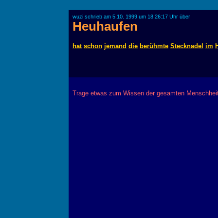
wuzi schrieb am 5.10. 1999 um 18:26:17 Uhr über
Heuhaufen
hat
schon
jemand
die
berühmte
Stecknadel
im
Trage etwas zum Wissen der gesamten Menschheit 