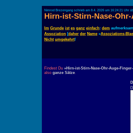
Nimrod Brezengang schrieb am 8.4. 2026 um 16:24:21 Uhr ü
Hirn-ist-Stirn-Nase-Ohr
Im
Grunde
ist
es
ganz
einfach
:
dem
aufmerksa
Assoziation
[
daher
der
Name
»
Assoziations-Blas
Nicht
umgekehrt
!
Findest Du
»Hirn-ist-Stirn-Nase-Ohr-Auge-Finger-
also
ganze Sätze
.
D
D