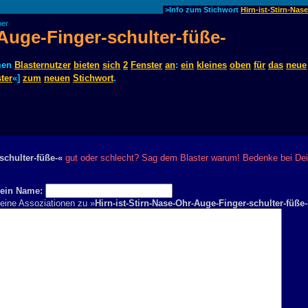
>Info zum Stichwort
Hirn-ist-Stirn-Nas
ber
-Auge-Finger-schulter-füße-
men
Blasternutzer
bieten
sich
2
Fenster
an
:
ein
kleines
oben
für
das
neue
ter
«]
zum
neuen
Stichwort
.
schulter-füße-«
gut oder schlecht? Sag dem Blaster warum! Bedenke bei Deine
ein Name:
eine Assoziationen zu »
Hirn-ist-Stirn-Nase-Ohr-Auge-Finger-schulter-füße-