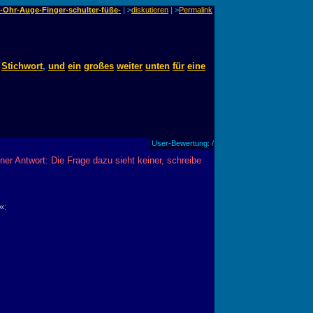
e-Ohr-Auge-Finger-schulter-füße-
| >
diskutieren
|
>
Permalink
Stichwort
,
und
ein
großes
weiter
unten
für
eine
User-Bewertung: /
r Antwort: Die Frage dazu sieht keiner, schreibe
«: