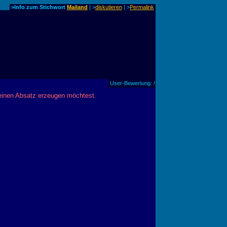
>Info zum Stichwort
Mailand
| >
diskutieren
|
>
Permalink
User-Bewertung: /
 einen Absatz erzeugen möchtest.