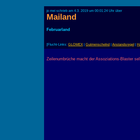
jo mei schrieb am 4.3. 2019 um 00:01:24 Uhr über
Mailand
Februarland
[Flucht-Links:
GLOMEX
|
Gutmenschelnd
|
Anstandsregel
|
H
Zeilenumbrüche macht der Assoziations-Blaster sel