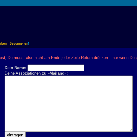
aben
|
Besonnenen
]
bst, Du musst also nicht am Ende jeder Zeile Return drücken – nur wenn Du
Dein Name:
Deine Assoziationen zu »
Mailand
«: