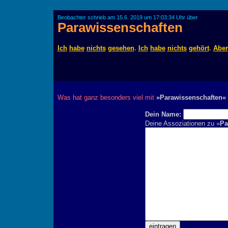
Beobachter schrieb am 15.6. 2019 um 17:03:34 Uhr über
Parawissenschaften
Ich
habe
nichts
gesehen
.
Ich
habe
nichts
gehört
.
Aber
Was hat ganz besonders viel mit
»Parawissenschaften«
Dein Name:
Deine Assoziationen zu »
Pa