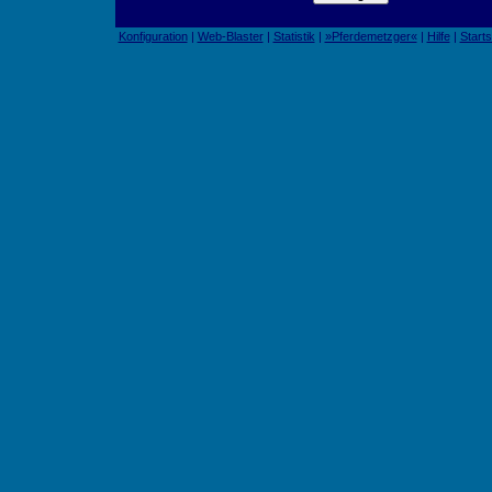
Konfiguration
|
Web-Blaster
|
Statistik
|
»Pferdemetzger«
|
Hilfe
|
Starts