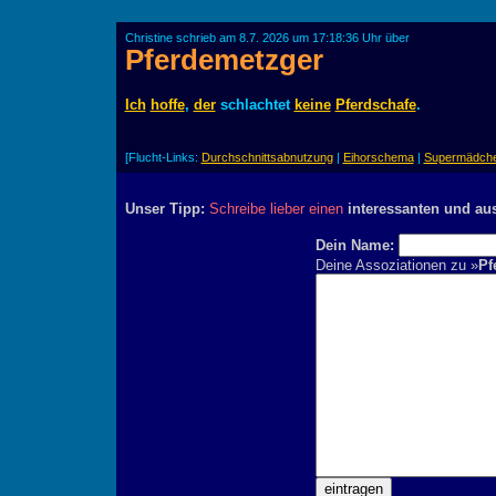
Christine schrieb am 8.7. 2026 um 17:18:36 Uhr über
Pferdemetzger
Ich
hoffe
,
der
schlachtet
keine
Pferdschafe
.
[Flucht-Links:
Durchschnittsabnutzung
|
Eihorschema
|
Supermädch
Unser Tipp:
Schreibe lieber einen
interessanten und au
Dein Name:
Deine Assoziationen zu »
Pf