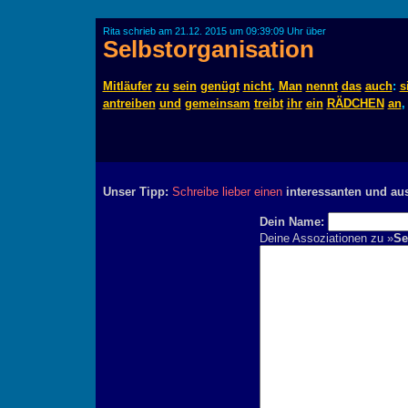
Rita schrieb am 21.12. 2015 um 09:39:09 Uhr über
Selbstorganisation
Mitläufer
zu
sein
genügt
nicht
.
Man
nennt
das
auch
:
s
antreiben
und
gemeinsam
treibt
ihr
ein
RÄDCHEN
an
Unser Tipp:
Schreibe lieber einen
interessanten und au
Dein Name:
Deine Assoziationen zu »
Se