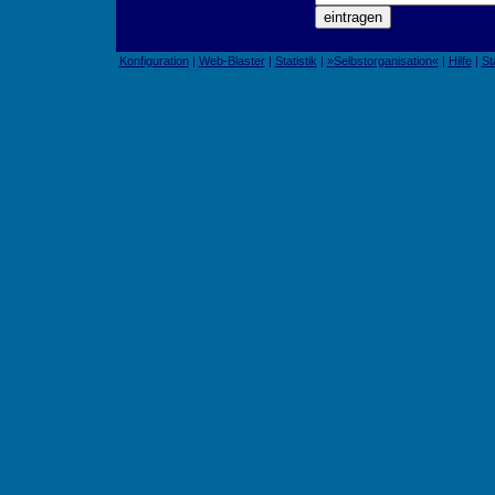
Konfiguration
|
Web-Blaster
|
Statistik
|
»Selbstorganisation«
|
Hilfe
|
St