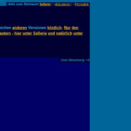
>Info zum Stichwort
Sellerie
| >
diskutieren
|
>
Permalink
eichen
anderen
Versionen
köstlich
.
Nur
den
astern
-
hier
unter
Sellerie
und
natürlich
unter
User-Bewertung: +4