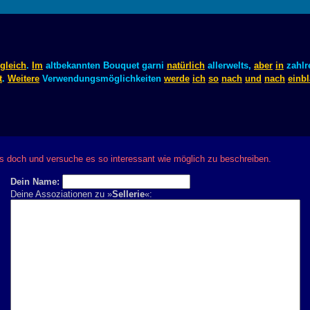
gleich
.
Im
altbekannten Bouquet garni
natürlich
allerwelts,
aber
in
zahlr
t
.
Weitere
Verwendungsmöglichkeiten
werde
ich
so
nach
und
nach
einbl
s doch und versuche es so interessant wie möglich zu beschreiben.
Dein Name:
Deine Assoziationen zu »
Sellerie
«: