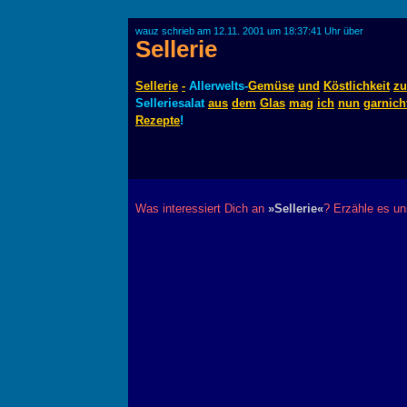
wauz schrieb am 12.11. 2001 um 18:37:41 Uhr über
Sellerie
Sellerie
-
Allerwelts-
Gemüse
und
Köstlichkeit
zu
Selleriesalat
aus
dem
Glas
mag
ich
nun
garnich
Rezepte
!
Was interessiert Dich an
»Sellerie«
? Erzähle es un