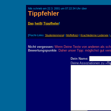
Nils schrieb am 22.3. 2001 um 07:22:34 Uhr über
Tippfehler
Das
heißt
Tippfheler
!
[Flucht-Links:
Studentenmoral
|
Moffelfutzi
|
Krachlederne-Lederwix
|
Nicht vergessen:
Wenn Deine Texte von anderen als schl
Bewertungspunkte
. Daher unser Tipp: möglichst gut ver
Dein Name:
Deine Assoziationen zu »
Ti