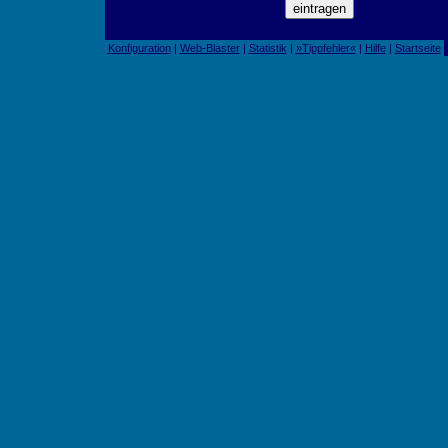
Konfiguration
|
Web-Blaster
|
Statistik
|
»Tippfehler«
|
Hilfe
|
Startseite