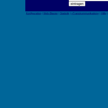
Konfiguration
|
Web-Blaster
|
Statistik
|
»Transkommunikation«
|
Hilfe