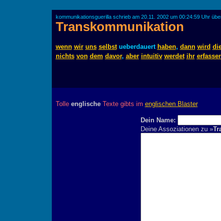
kommunikationsguerilla schrieb am 20.11. 2002 um 00:24:59 Uhr übe
Transkommunikation
wenn
wir
uns
selbst
ueberdauert
haben
,
dann
wird
di
nichts
von
dem
davor
,
aber
intuitiv
werdet
ihr
erfasse
Tolle
englische
Texte gibts im
englischen Blaster
Dein Name:
Deine Assoziationen zu »
Tr