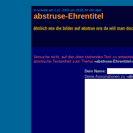
m schrieb am 2.12. 2003 um 19:02:34 Uhr über
abstruse-Ehrentitel
ähnlich
wie
die
bilder
auf
abstrus
org
da
will
man
doc
Versuche nicht, auf den oben stehenden Text zu antworte
atomische Texteinheit zum Thema
»abstruse-Ehrentitel«
Dein Name:
Deine Assoziationen zu »
ab