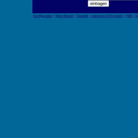
Konfiguration
|
Web-Blaster
|
Statistik
|
»abstruse-Ehrentitel«
|
Hilfe
|
St