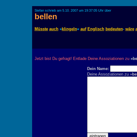
Stefan schrieb am 5.10. 2007 um 19:37:05 Uhr über
bellen
Müsste
auch
»
klingeln
«
auf
Englisch
bedeuten
-
wäre
Jetzt bist Du gefragt! Entlade Deine Assoziationen zu
»be
Dein Name:
Deine Assoziationen zu »
be