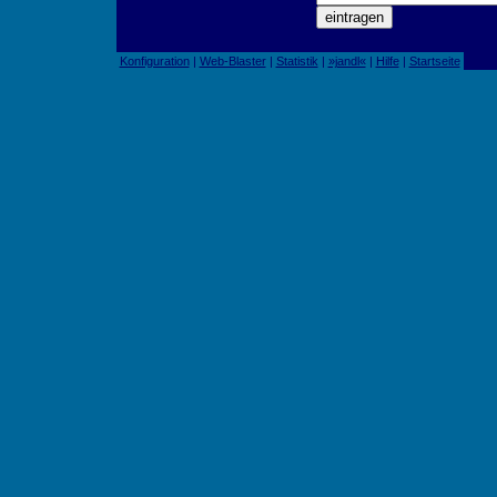
Konfiguration
|
Web-Blaster
|
Statistik
|
»jandl«
|
Hilfe
|
Startseite