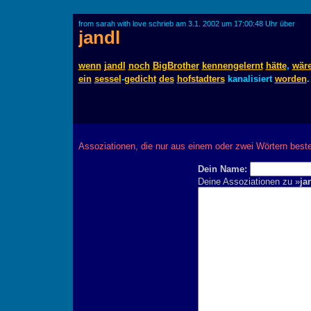
from sarah with love schrieb am 3.1. 2002 um 17:00:48 Uhr über
jandl
wenn
jandl
noch
BigBrother
kennengelernt
hätte
,
wär
ein
sessel
-
gedicht
des
hofstadters
kanalisiert
worden
.
Assoziationen, die nur aus einem oder zwei Wörtern best
Dein Name:
Deine Assoziationen zu »
ja