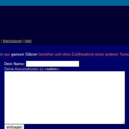
r
|
Reichsbürger
|
Vitæ
]
die aus
ganzen Sätzen
bestehen und ohne Zuhilfenahme eines anderen Text
Dein Name:
Deine Assoziationen zu »
nahm
«: