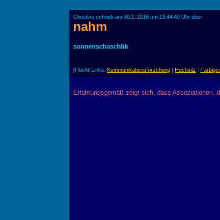
Christine schrieb am 30.1. 2016 um 13:44:40 Uhr über
nahm
sonnenschaschlik
[Flucht-Links:
Kommunikationsforschung
|
Hochsitz
|
Farbige
Erfahrungsgemäß zeigt sich, dass Assoziationen, 