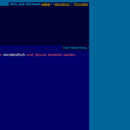
>Info zum Stichwort
nahm
| >
diskutieren
|
>
Permalink
User-Bewertung: /
es
verständlich
sind, besser bewertet werden.