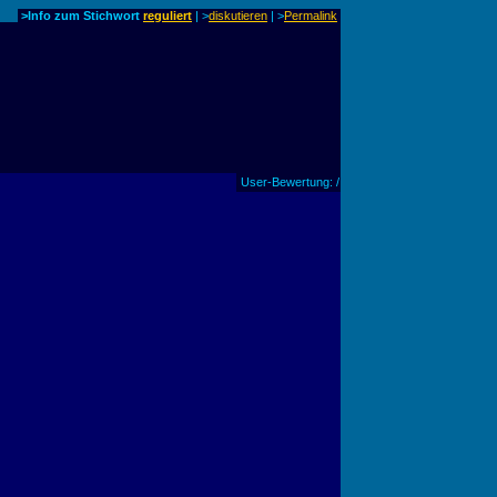
>Info zum Stichwort
reguliert
| >
diskutieren
|
>
Permalink
User-Bewertung: /