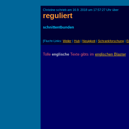
Christine schrieb am 16.9. 2018 um 17:57:27 Uhr über
reguliert
schnittentbunden
[Flucht-Links:
Weiler
|
Hub
|
Neuigkeit
|
Schrankforschung
|
E
Tolle
englische
Texte gibts im
englischen Blaster