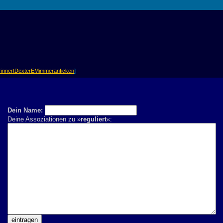
rinnertDexterEMimmeranficken
]
Dein Name:
Deine Assoziationen zu »
reguliert
«: