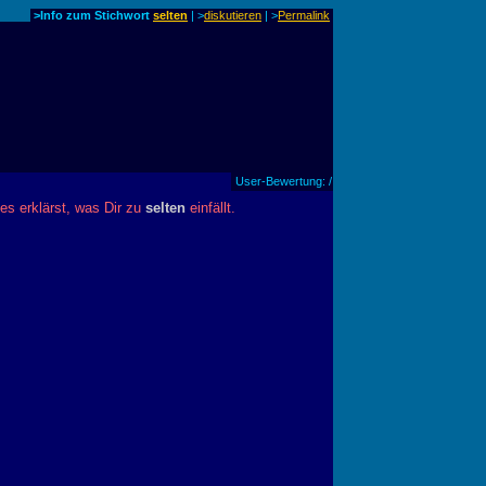
>Info zum Stichwort
selten
| >
diskutieren
|
>
Permalink
User-Bewertung: /
les erklärst, was Dir zu
selten
einfällt.