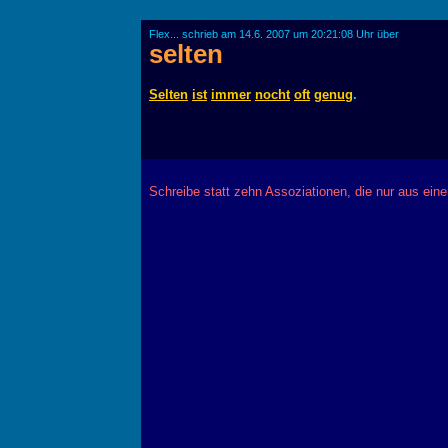
Flex... schrieb am 14.6. 2007 um 20:21:08 Uhr über
selten
Selten
ist
immer
nocht
oft
genug
.
Schreibe statt zehn Assoziationen, die nur aus ein