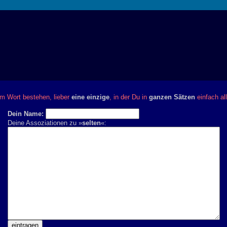
em Wort bestehen, lieber
eine einzige
, in der Du in
ganzen Sätzen
einfach al
Dein Name:
Deine Assoziationen zu »
selten
«: