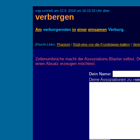
roja schrieb am 22.9. 2018 um 16:15:33 Uhr über
verbergen
Am
verborgensten
in
einer
einsamen
Verburg.
[Flucht-Links:
Phantom
|
Rüdi-eins-vor-die-Frontklappe-ballern
|
Verb
Zeilenumbrüche macht der Assoziations-Blaster selbst, D
einen Absatz erzeugen möchtest.
Dein Name:
Deine Assoziationen zu »
ve