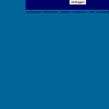
Konfiguration
|
Web-Blaster
|
Statistik
|
»verbergen«
|
Hilfe
|
Startseite