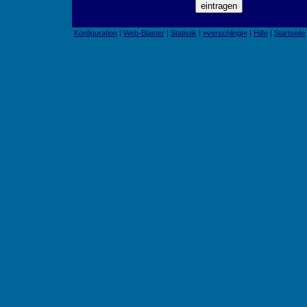
Konfiguration
|
Web-Blaster
|
Statistik
|
»verschlingt«
|
Hilfe
|
Startseite