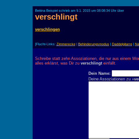
Bettina Beispiel schrieb am 9.1. 2015 um 08:08:34 Uhr über
verschlingt
verschlingen
[Flucht-Links:
Zimmerecke
|
Behinderungsmodus
|
Daddelgitarre
|
Na
Schreibe statt zehn Assoziationen, die nur aus einem Wor
alles erklärst, was Dir zu
verschlingt
einfällt.
Dein Name:
Deine Assoziationen zu »
ve