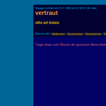
Voyager schrieb am 15.7. 2003 um 22:18:57 Uhr über
vertraut
nähe
auf
distanz
[Flucht-Links:
Niedergang
|
Zitronensäure
|
Regenwürmer
|
R
Trage etwas zum Wissen der gesamten Menschheit 