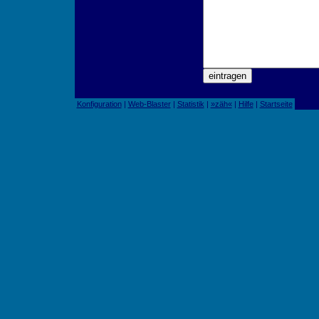
Konfiguration
|
Web-Blaster
|
Statistik
|
»zäh«
|
Hilfe
|
Startseite