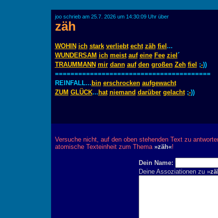
joo schrieb am 25.7. 2026 um 14:30:09 Uhr über
zäh
WOHIN
ich
stark
verliebt
echt
zäh
fiel
...
WUNDERSAM
ich
meist
auf
eine
Fee
ziel
´
TRAUMMANN
mir
dann
auf
den
großen
Zeh
fiel
;
-
))
========================================
REINFALL...
bin
erschrocken
aufgewacht
ZUM
GLÜCK
...
hat
niemand
darüber
gelacht
;
-
))
Versuche nicht, auf den oben stehenden Text zu antworte
atomische Texteinheit zum Thema
»zäh«
!
Dein Name:
Deine Assoziationen zu »
zä