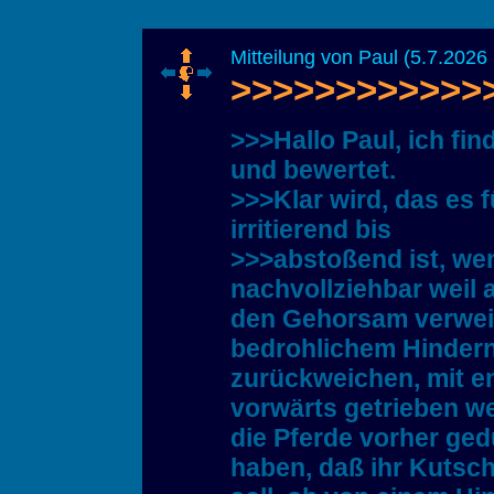
Mitteilung von Paul (5.7.2026 
>>>>>>>>>>>>>>
>>>Hallo Paul, ich fi
und bewertet.
>>>Klar wird, das es
irritierend bis
>>>abstoßend ist, wen
nachvollziehbar weil a
den Gehorsam verweig
bedrohlichem Hindern
zurückweichen, mit e
vorwärts getrieben we
die Pferde vorher ged
haben, daß ihr Kutsch