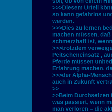
soll, ob von einem Hi
>>>Diesem Urteil könn
so kann gefahrlos und
werden.
>>>Dies zu lernen bed
machen müssen, daß 
schmerzhaft ist, wenn
>>>trotzdem verweiger
Peitscheneinsatz , au
Pferde müssen unbedi
Erfahrung machen, da
>>>der Alpha-Mensch
auch in Zukunft vertr
>>
>>Beim Durchsetzen i
was passiert, wenn ma
man verloren – die akt