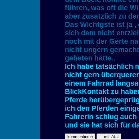
führen, was oft die Wi
aber zusätzlich zu de
Das Wichtgste ist ja 
sich dem nicht entzie
noch mit der Gerte na
nicht ungern gemacht
gebeten hätte..
Ich habe tatsächlich m
nicht gern überqueren 
einem Fahrrad langsam
BlickKontakt zu haben
Pferde herübergeprüg
ich den Pferden einig
Fahrerin schlug auch
und sie hat sich für 