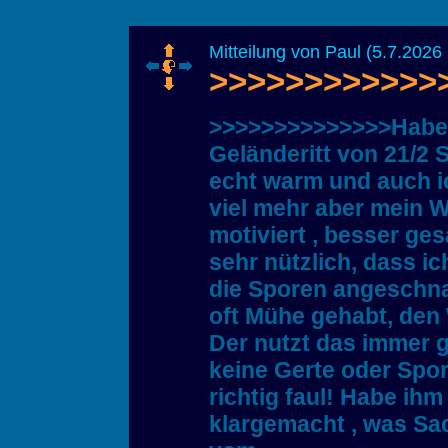
Mitteilung von Paul (5.7.2026 
>>>>>>>>>>>>>>
>>>>>>>>>>>>>>Habe h
Geländeritt von 21/2
echt warm und auch i
viel mehr aber mein W
motiviert , besser ges
sehr nützlich, dass 
die Sporen angeschnal
oft Mühe gehabt, den 
Der nutzt das immer g
keine Gerte oder Spor
richtig faul! Habe ih
klargemacht , was Sach