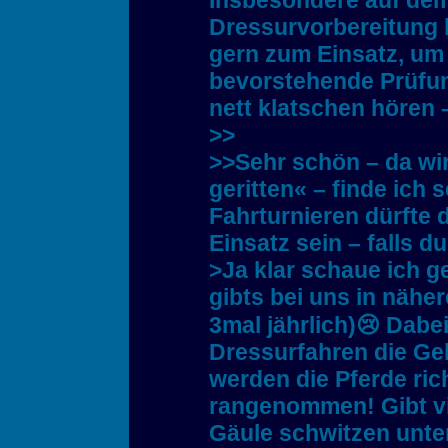
Insbesondere auf dem 
Dressurvorbereitung 
gern zum Einsatz, um d
bevorstehende Prüfun
nett klatschen hören –
>>
>>Sehr schön – da wir
geritten« – finde ich 
Fahrturnieren dürfte 
Einsatz sein – falls d
>Ja klar schaue ich ge
gibts bei uns in nähe
3mal jährlich)😢 Dabe
Dressurfahren die Ge
werden die Pferde ric
rangenommen! Gibt vi
Gäule schwitzen unt