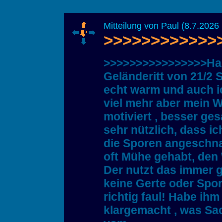
Mitteilung von Paul (8.7.2026 
>>>>>>>>>>>>>>
>>>>>>>>>>>>>>>>Habe
Geländeritt von 21/2
echt warm und auch i
viel mehr aber mein W
motiviert , besser ges
sehr nützlich, dass 
die Sporen angeschnal
oft Mühe gehabt, den 
Der nutzt das immer g
keine Gerte oder Spor
richtig faul! Habe ih
klargemacht , was Sach