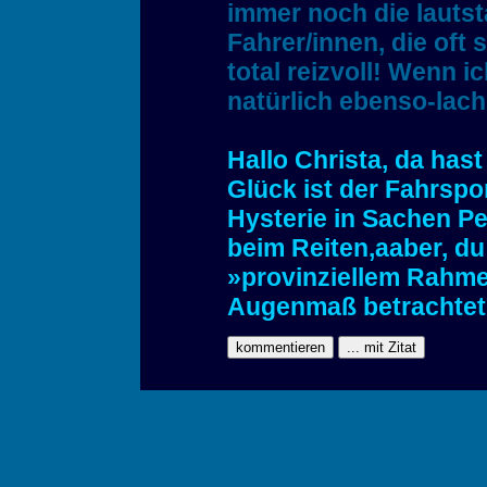
immer noch die lauts
Fahrer/innen, die oft 
total reizvoll! Wenn ic
natürlich ebenso-lach
Hallo Christa, da has
Glück ist der Fahrspor
Hysterie in Sachen Pe
beim Reiten,aaber, du
»provinziellem Rahmen
Augenmaß betrachtet 