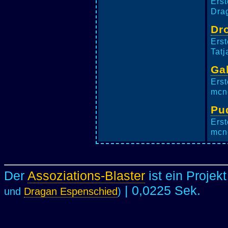
Erst
Drag
Dr
Erst
Tatj
Ga
Erst
mcne
Pu
Erst
mcne
Der
Assoziations-Blaster
ist ein Projek
| 0,0225 Sek.
und
Dragan Espenschied
)