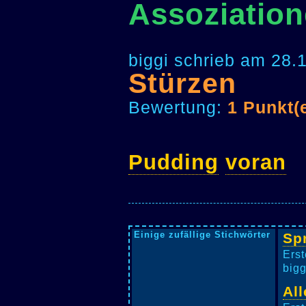
Assoziation
biggi schrieb am 28.
Stürzen
Bewertung:
1 Punkt(
Pudding
voran
Einige zufällige Stichwörter
Sp
Erst
bigg
All