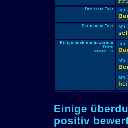
Der erste Text
am 
Be
Der neuste Text
am 
sc
Einige noch nie bewertete
am 
Texte
Du
(insgesamt: 4)
am 
Be
am 
he
Einige überdu
positiv bewer