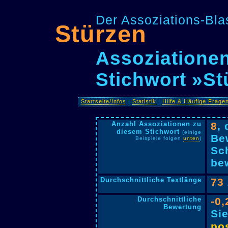
Der Assoziations-Blas
Stürzen
Assoziationen
Stichwort »St
Startseite/Infos
|
Statistik
|
Hilfe & Häufige Frage
Anzahl Assoziationen zu
8
,
diesem Stichwort
(einige
Be
Beispiele folgen
unten
)
Sc
bew
Durchschnittliche Textlänge
73
Durchschnittliche
-0,
Bewertung
Si
pos