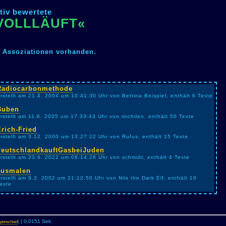
tiv bewertete
 »VOLLLÄUFT«
n Assoziationen vorhanden.
Radiocarbonmethode
rstellt am 21.4. 2004 um 10:41:30 Uhr von Bettina Beispiel, enthält 6 Texte
Buben
rstellt am 11.6. 2005 um 17:33:43 Uhr von michileo, enthält 50 Texte
Erich-Fried
rstellt am 3.12. 2000 um 13:27:12 Uhr von Rufus, enthält 15 Texte
deutschlandkauftGasbeiJuden
rstellt am 23.6. 2022 um 08:14:26 Uhr von schmidt, enthält 4 Texte
ausmalen
rstellt am 9.3. 2002 um 21:12:50 Uhr von Nils the Dark Elf, enthält 16
exte
| 0,0151 Sek.
penschied
)