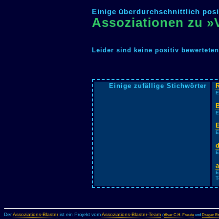
Einige überdurchschnittlich posi
Assoziationen zu
Leider sind keine positiv bewertete
Einige zufällige Stichwörter
E
E
E
E
E
T
Der
Assoziations-Blaster
ist ein Projekt vom
Assoziations-Blaster-Team
(
Alvar C.H. Freude
und
Dragan Es