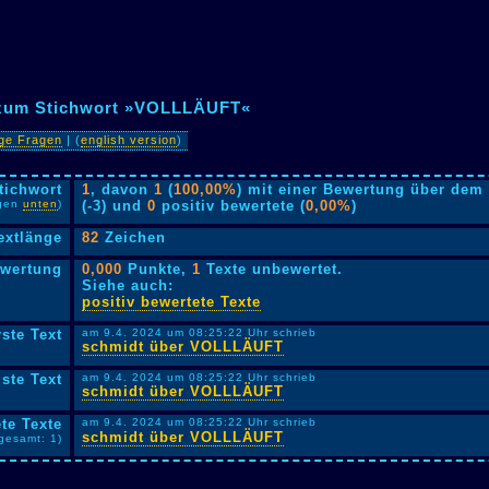
r zum Stichwort »VOLLLÄUFT«
ige Fragen
| (
english version
)
tichwort
1
, davon
1
(
100,00%
) mit einer Bewertung über dem 
lgen
unten
)
(-3) und
0
positiv bewertete (
0,00%
)
extlänge
82
Zeichen
ewertung
0,000
Punkte,
1
Texte unbewertet.
Siehe auch:
positiv bewertete Texte
rste Text
am 9.4. 2024 um 08:25:22 Uhr schrieb
schmidt über VOLLLÄUFT
ste Text
am 9.4. 2024 um 08:25:22 Uhr schrieb
schmidt über VOLLLÄUFT
te Texte
am 9.4. 2024 um 08:25:22 Uhr schrieb
schmidt über VOLLLÄUFT
sgesamt: 1)