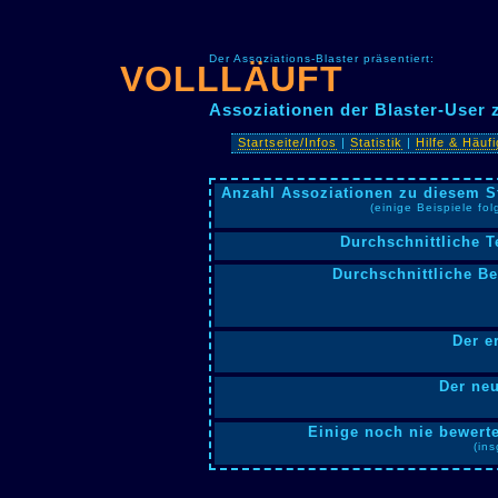
Der Assoziations-Blaster präsentiert:
VOLLLÄUFT
Assoziationen der Blaster-Use
Startseite/Infos
|
Statistik
|
Hilfe & Häuf
Anzahl Assoziationen zu diesem S
(einige Beispiele fo
Durchschnittliche T
Durchschnittliche B
Der e
Der neu
Einige noch nie bewerte
(in