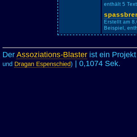
enthält 5 Tex
spassbre
Erstellt am 8
Beispiel, ent
Der
Assoziations-Blaster
ist ein Projek
| 0,1074 Sek.
und
Dragan Espenschied
)