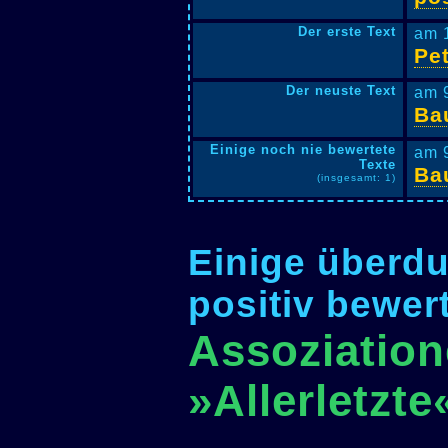
Der erste Text
am 
Pet
Der neuste Text
am 
Ba
Einige noch nie bewertete
am 
Texte
Ba
(insgesamt: 1)
Einige überdu
positiv bewer
Assoziation
»Allerletzte