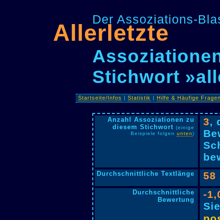
Der Assoziations-Blas
Allerletzte
Assoziationen
Stichwort »all
Startseite/Infos
|
Statistik
|
Hilfe & Häufige Frage
Anzahl Assoziationen zu
3
,
diesem Stichwort
(einige
Be
Beispiele folgen
unten
)
Sc
bew
Durchschnittliche Textlänge
58
Durchschnittliche
-1,
Bewertung
Si
pos