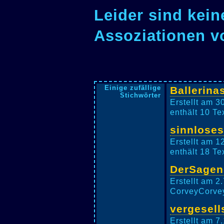
Leider sind kein
Assoziationen v
Einige zufällige
Ballerina
Stichwörter
Erstellt am 3
enthält 10 Te
sinnlose
Erstellt am 1
enthält 18 Te
DerSagen
Erstellt am 2
CorveyCorvey
vergesell
Erstellt am 7