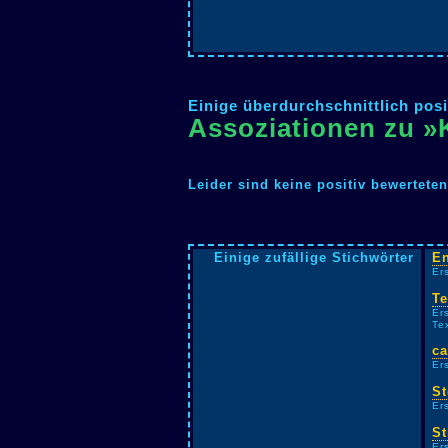
Einige überdurchschnittlich posi
Assoziationen zu 
Leider sind keine positiv bewertete
Einige zufällige Stichwörter
E
Er
Te
Er
Te
ca
Er
St
Er
St
Er