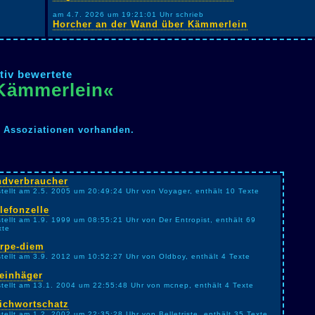
am 4.7. 2026 um 19:21:01 Uhr schrieb
Horcher an der Wand über Kämmerlein
tiv bewertete
»Kämmerlein«
n Assoziationen vorhanden.
ndverbraucher
stellt am 2.5. 2005 um 20:49:24 Uhr von Voyager, enthält 10 Texte
lefonzelle
stellt am 1.9. 1999 um 08:55:21 Uhr von Der Entropist, enthält 69
xte
rpe-diem
stellt am 3.9. 2012 um 10:52:27 Uhr von Oldboy, enthält 4 Texte
einhäger
stellt am 13.1. 2004 um 22:55:48 Uhr von mcnep, enthält 4 Texte
ichwortschatz
stellt am 1.2. 2002 um 22:35:28 Uhr von Belletriste, enthält 35 Texte