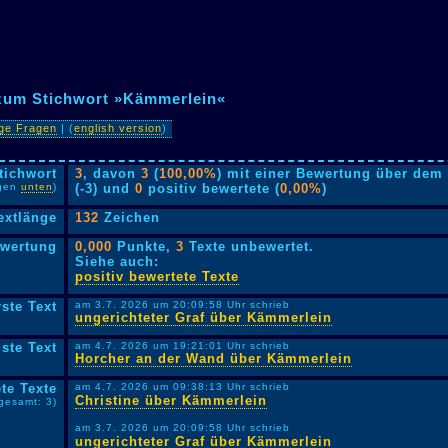
 zum Stichwort »Kämmerlein«
ige Fragen
| (
english version
)
tichwort
3
, davon
3
(
100,00%
) mit einer Bewertung über dem 
lgen
unten
)
(-3) und
0
positiv bewertete (
0,00%
)
extlänge
132
Zeichen
ewertung
0,000
Punkte,
3
Texte unbewertet.
Siehe auch:
positiv bewertete Texte
rste Text
am 3.7. 2026 um 20:09:58 Uhr schrieb
ungerichteter Graf über Kämmerlein
ste Text
am 4.7. 2026 um 19:21:01 Uhr schrieb
Horcher an der Wand über Kämmerlein
te Texte
am 4.7. 2026 um 09:38:13 Uhr schrieb
Christine über Kämmerlein
sgesamt: 3)
am 3.7. 2026 um 20:09:58 Uhr schrieb
ungerichteter Graf über Kämmerlein