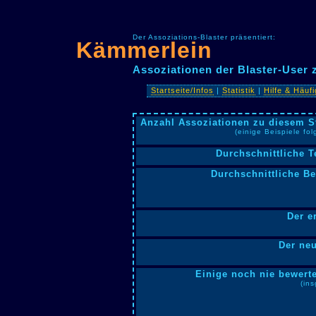
Der Assoziations-Blaster präsentiert:
Kämmerlein
Assoziationen der Blaster-User
Startseite/Infos
|
Statistik
|
Hilfe & Häuf
Anzahl Assoziationen zu diesem S
(einige Beispiele fo
Durchschnittliche T
Durchschnittliche B
Der e
Der neu
Einige noch nie bewerte
(in