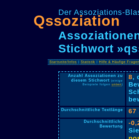
Der Assoziations-Blas
Qssoziation
Assoziationen
Stichwort »qs
Startseite/Infos
|
Statistik
|
Hilfe & Häufige Frage
Anzahl Assoziationen zu
8
,
diesem Stichwort
(einige
Be
Beispiele folgen
unten
)
Sc
bew
Durchschnittliche Textlänge
67
Durchschnittliche
-0,
Bewertung
Si
pos