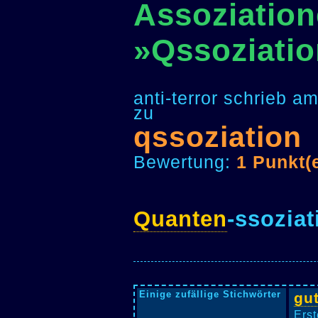
Assoziation
»Qssoziati
anti-terror schrieb 
zu
qssoziation
Bewertung:
1 Punkt(
Quanten
-ssoziat
Einige zufällige Stichwörter
gut
Erst