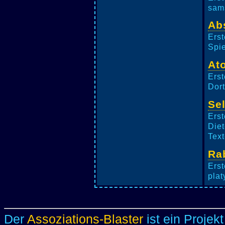
sams
Ab
Erst
Spie
At
Erst
Dort
Sel
Erst
Diet
Tex
Ra
Erst
plat
Der
Assoziations-Blaster
ist ein Projek