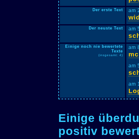
Der erste Text
am 
wi
Der neuste Text
am 
sc
Einige noch nie bewertete
am 
Texte
mc
(insgesamt: 4)
am 
sc
am 
Lo
Einige überdu
positiv bewer