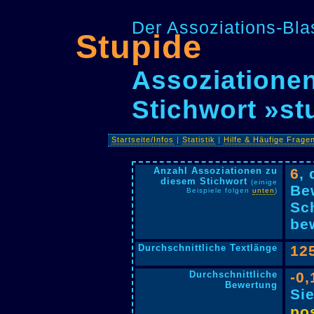
Der Assoziations-Blas
Stupide
Assoziationen
Stichwort »st
Startseite/Infos
|
Statistik
|
Hilfe & Häufige Frage
Anzahl Assoziationen zu
6
,
diesem Stichwort
(einige
Be
Beispiele folgen
unten
)
Sc
bew
Durchschnittliche Textlänge
12
Durchschnittliche
-0,
Bewertung
Si
pos