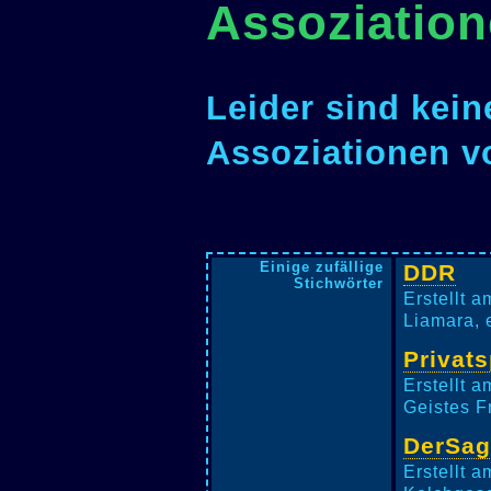
Assoziation
Leider sind kein
Assoziationen v
Einige zufällige
DDR
Stichwörter
Erstellt 
Liamara, 
Privat
Erstellt 
Geistes Fr
DerSa
Erstellt 