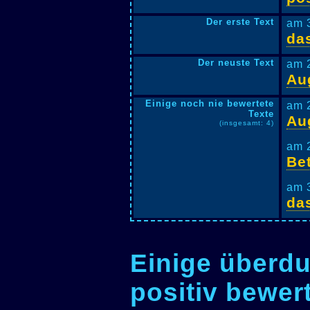
Der erste Text
am 
da
Der neuste Text
am 
Au
Einige noch nie bewertete
am 
Texte
Au
(insgesamt: 4)
am 
Bet
am 
da
Einige überdu
positiv bewer