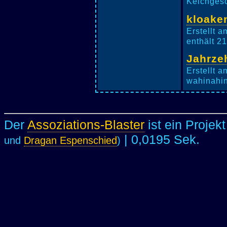
Kelchgesc
kloaken
Erstellt 
enthält 2
Jahrze
Erstellt 
wahinahin
Der
Assoziations-Blaster
ist ein Projek
| 0,0195 Sek.
und
Dragan Espenschied
)