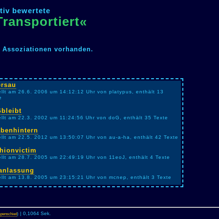
tiv bewertete
Transportiert«
n Assoziationen vorhanden.
rsau
ellt am 26.6. 2006 um 14:12:12 Uhr von platypus, enthält 13
e
bleibt
ellt am 22.3. 2002 um 11:24:56 Uhr von doG, enthält 35 Texte
benhintern
ellt am 22.5. 2012 um 13:50:07 Uhr von au-a-ha, enthält 42 Texte
hionvictim
ellt am 28.7. 2005 um 22:49:19 Uhr von 11eoJ, enthält 4 Texte
anlassung
ellt am 13.8. 2005 um 23:15:21 Uhr von mcnep, enthält 3 Texte
| 0,1064 Sek.
penschied
)