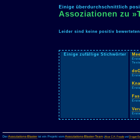
Einige überdurchschnittlich posi
Assoziationen zu »
Leider sind keine positiv bewertete
Einige zufällige Stichwörter
Mee
Erst
Text
doG
Erst
Kna
Erst
Fas
Erst
Ver
Erst
Der
Assoziations-Blaster
ist ein Projekt vom
Assoziations-Blaster-Team
(
Alvar C.H. Freude
und
Dragan Es