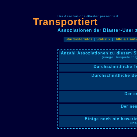
Der Assoziations-Blaster präsentiert:
Transportiert
Assoziationen der Blaster-User 
Startseite/Infos
|
Statistik
|
Hilfe & Häuf
Anzahl Assoziationen zu diesem S
(einige Beispiele fo
Durchschnittliche T
Durchschnittliche B
Der e
Der neu
Einige noch nie bewerte
(in