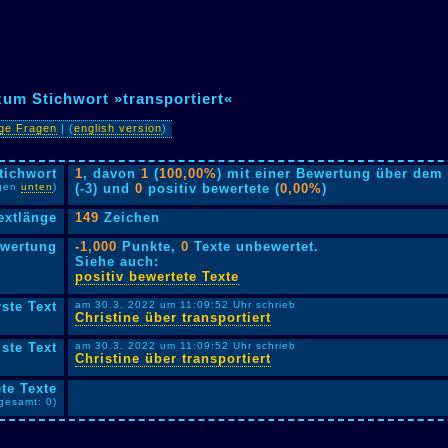
zum Stichwort »transportiert«
ige Fragen
| (
english version
)
tichwort
1
, davon
1
(
100,00%
) mit einer Bewertung über dem 
lgen
unten
)
(-3) und
0
positiv bewertete (
0,00%
)
extlänge
149
Zeichen
ewertung
-1,000
Punkte,
0
Texte unbewertet.
Siehe auch:
positiv bewertete Texte
rste Text
am 30.3. 2022 um 11:09:52 Uhr schrieb
Christine über transportiert
ste Text
am 30.3. 2022 um 11:09:52 Uhr schrieb
Christine über transportiert
te Texte
sgesamt: 0)