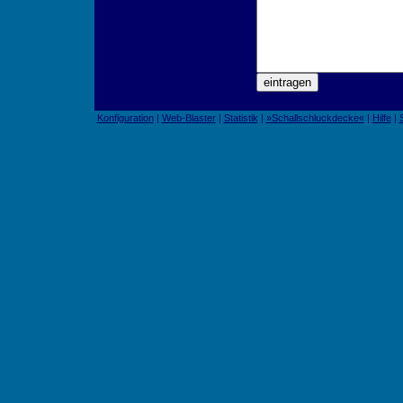
Konfiguration
|
Web-Blaster
|
Statistik
|
»Schallschluckdecke«
|
Hilfe
|