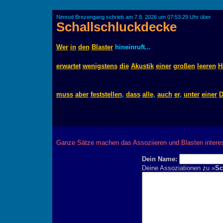
Nimrod Brezengang schrieb am 7.8. 2026 um 07:53:29 Uhr über
Schallschluckdecke
Wer
in
den
Blaster
hineinruft...
erwartet
wenigstens
die
Akustik
einer
großen
leeren
H
muss
aber
feststellen
,
dass
alle
,
auch
er
,
unter
einer
D
Ganze Sätze machen das Assoziieren und Blasten interes
Dein Name:
Deine Assoziationen zu »
Sc