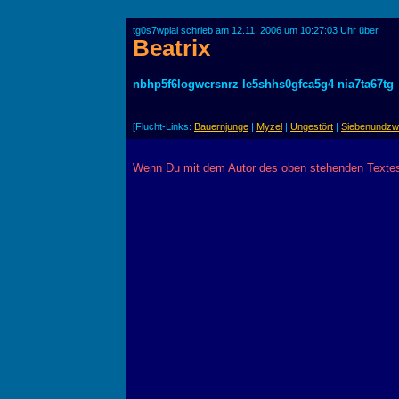
tg0s7wpial schrieb am 12.11. 2006 um 10:27:03 Uhr über
Beatrix
nbhp5f6logwcrsnrz le5shhs0gfca5g4 nia7ta67tg
[Flucht-Links:
Bauernjunge
|
Myzel
|
Ungestört
|
Siebenundzw
Wenn Du mit dem Autor des oben stehenden Textes 