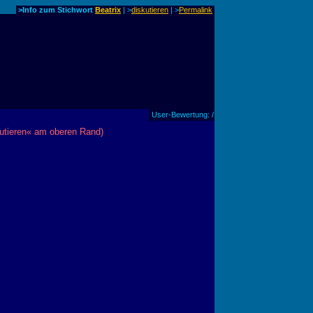
>Info zum Stichwort
Beatrix
| >
diskutieren
|
>
Permalink
User-Bewertung: /
utieren« am oberen Rand)