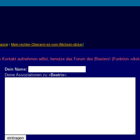
anzig
|
Mein-rechter-Oberarm-ist-vom-Wichsen-dicker
]
Kontakt aufnehmen willst, benutze das Forum des Blasters! (Funktion »disk
Dein Name:
Deine Assoziationen zu »
Beatrix
«: