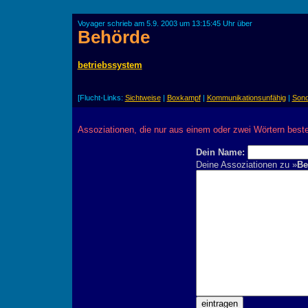
Voyager schrieb am 5.9. 2003 um 13:15:45 Uhr über
Behörde
betriebssystem
[Flucht-Links:
Sichtweise
|
Boxkampf
|
Kommunikationsunfähig
|
Son
Assoziationen, die nur aus einem oder zwei Wörtern best
Dein Name:
Deine Assoziationen zu »
Be