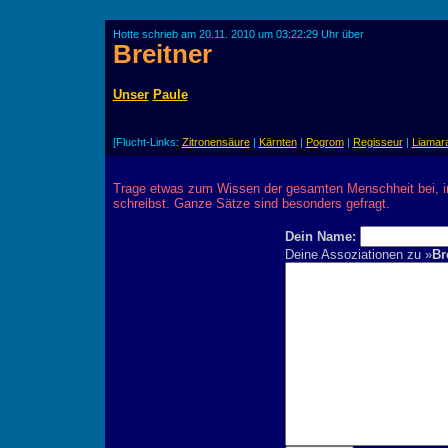
Hotte schrieb am 20.11. 2010 um 03:22:29 Uhr über
Breitner
Unser
Paule
[Flucht-Links:
Zitronensäure
|
Kärnten
|
Pogrom
|
Regisseur
|
Liamar
Trage etwas zum Wissen der gesamten Menschheit bei, 
schreibst. Ganze Sätze sind besonders gefragt.
Dein Name:
Deine Assoziationen zu »
Br