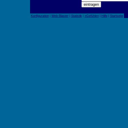
Konfiguration
|
Web-Blaster
|
Statistik
|
»Gefühle«
|
Hilfe
|
Startseite