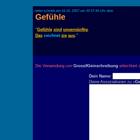
lotter schrieb am 16.10. 2007 um 20:37:44 Uhr über
Gefühle
"
Gefühle
sind
unvernünftig
.
Das
zeichnet
sie
aus
."
Die Verwendung von
Gross/Kleinschreibung
erleichtert 
Dein Name:
Deine Assoziationen zu »
Ge