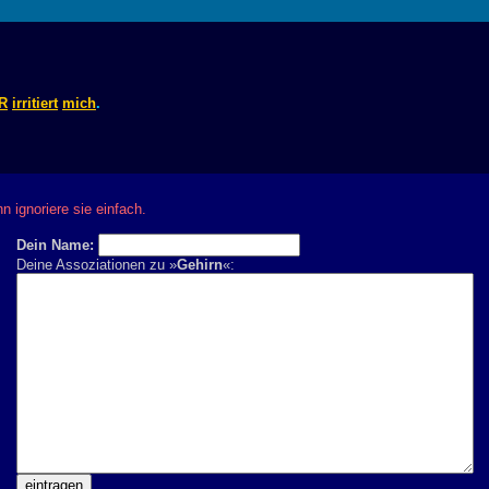
R
irritiert
mich
.
 ignoriere sie einfach.
Dein Name:
Deine Assoziationen zu »
Gehirn
«: