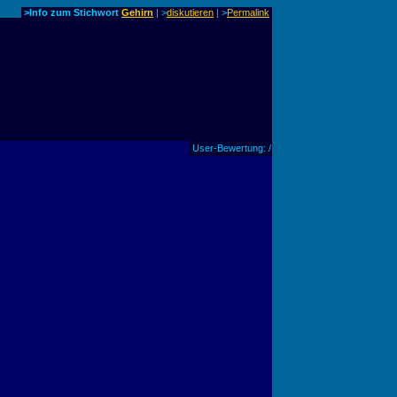
>Info zum Stichwort
Gehirn
| >
diskutieren
|
>
Permalink
User-Bewertung: /