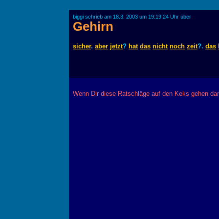
biggi schrieb am 18.3. 2003 um 19:19:24 Uhr über
Gehirn
sicher
.
aber
jetzt
?
hat
das
nicht
noch
zeit
?.
das
Wenn Dir diese Ratschläge auf den Keks gehen dann