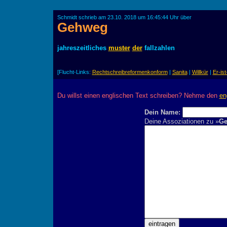
Schmidt schrieb am 23.10. 2018 um 16:45:44 Uhr über
Gehweg
jahreszeitliches
muster
der
fallzahlen
[Flucht-Links:
Rechtschreibreformenkonform
|
Sanita
|
Willkür
|
Er-is
Du willst einen englischen Text schreiben? Nehme den
en
Dein Name:
Deine Assoziationen zu »
G