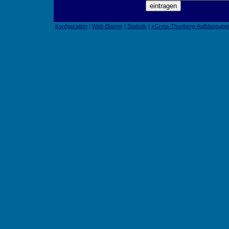
Konfiguration
|
Web-Blaster
|
Statistik
|
»Greta-Thunberg-Aufblaspupp