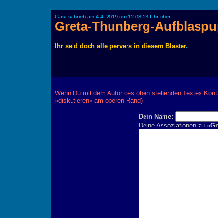
Gast schrieb am 4.4. 2019 um 12:08:23 Uhr über
Greta-Thunberg-Aufblasp
Ihr
seid
doch
alle
pervers
in
diesem
Blaster
.
Wenn Du mit dem Autor des oben stehenden Textes Kontak
»diskutieren« am oberen Rand)
Dein Name:
Deine Assoziationen zu »
Gr