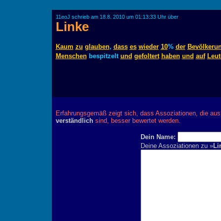
11eoJ schrieb am 18.8. 2010 um 01:13:33 Uhr über
Linke
Kaum
zu
glauben
,
dass
es
wieder
10
%
der
Bevölkeru
Menschen
bespitzelt
und
gefoltert
haben
und
auf
Leut
Erfahrungsgemäß zeigt sich, dass Assoziationen, die au
verständlich
sind, besser bewertet werden.
Dein Name:
Deine Assoziationen zu »
Li