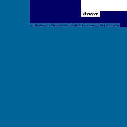
Konfiguration
|
Web-Blaster
|
Statistik
|
»Linke«
|
Hilfe
|
Startseite