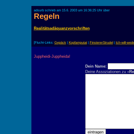
adsurb schrieb am 15.6. 2003 um 16:36:25 Uhr über
Regeln
Realitätsadäquanzvorschriften
[Flucht-Links:
Gepäck
|
Kopfamputat
|
FinstererStrudel
|
Ich-will-wed
Juppheidi-Juppheida!
Dein Name:
Deine Assoziationen zu »
Re