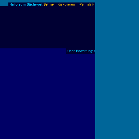
>Info zum Stichwort
Sehne
| >
diskutieren
|
>
Permalink
User-Bewertung: /