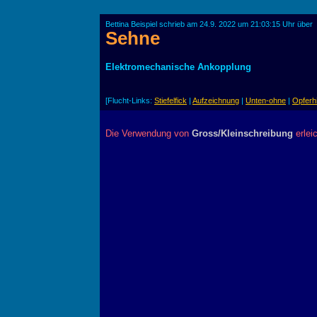
Bettina Beispiel schrieb am 24.9. 2022 um 21:03:15 Uhr über
Sehne
Elektromechanische Ankopplung
[Flucht-Links:
Stiefelfick
|
Aufzeichnung
|
Unten-ohne
|
Opferhi
Die Verwendung von
Gross/Kleinschreibung
erlei