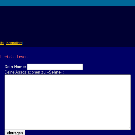
lfe
|
Kontrolliert
]
chtert das Lesen!
Dein Name:
Deine Assoziationen zu »
Sehne
«: