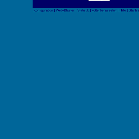
Konfiguration
|
Web-Blaster
|
Statistik
|
»Sterberasseln«
|
Hilfe
|
Startse