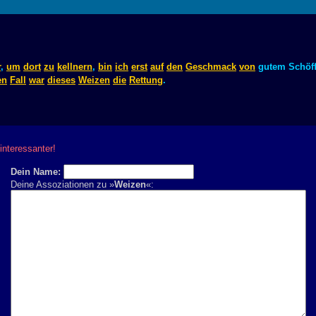
r
,
um
dort
zu
kellnern
,
bin
ich
erst
auf
den
Geschmack
von
gutem Schöff
en
Fall
war
dieses
Weizen
die
Rettung
.
nteressanter!
Dein Name:
Deine Assoziationen zu »
Weizen
«: