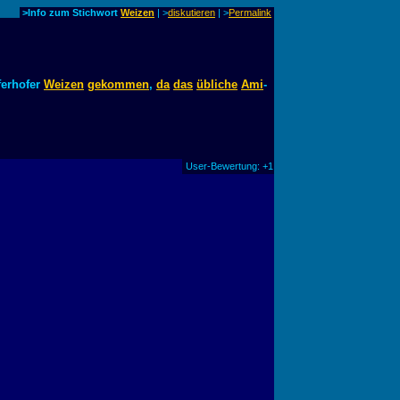
>Info zum Stichwort
Weizen
| >
diskutieren
|
>
Permalink
erhofer
Weizen
gekommen
,
da
das
übliche
Ami
-
User-Bewertung: +1