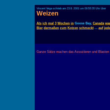
Vincent Vega schrieb am 23.8. 2001 um 09:55:35 Uhr über
Weizen
Als
ich
mal
3
Wochen
in
Goose Bay,
Canada
wa
Bier
dermaßen
zum
Kotzen
schmeckt
...
auf
jed
Ganze Sätze machen das Assoziieren und Blasten i