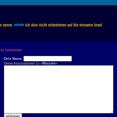
o
gerne
, wùrde
ich
also
nicht
mitnehmen
auf
die
einsame
Insel
.
es funktioniert.
Dein Name:
Deine Assoziationen zu »
Wurzeln
«: