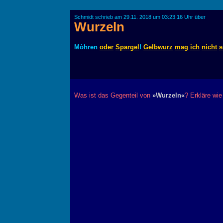
Schmidt schrieb am 29.11. 2018 um 03:23:16 Uhr über
Wurzeln
Mòhren
oder
Spargel
!
Gelbwurz
mag
ich
nicht
s
Was ist das Gegenteil von
»Wurzeln«
? Erkläre wie 