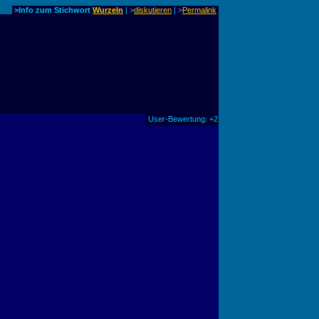
>Info zum Stichwort
Wurzeln
| >
diskutieren
|
>
Permalink
User-Bewertung: +2