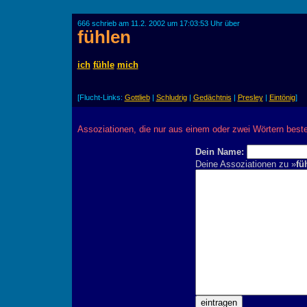
666 schrieb am 11.2. 2002 um 17:03:53 Uhr über
fühlen
ich
fühle
mich
[Flucht-Links:
Gottlieb
|
Schludrig
|
Gedächtnis
|
Presley
|
Eintönig
]
Assoziationen, die nur aus einem oder zwei Wörtern best
Dein Name:
Deine Assoziationen zu »
fü