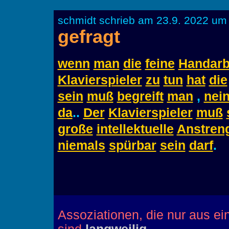
schmidt schrieb am 23.9. 2022 um 
gefragt
wenn
man
die
feine
Handarb
Klavierspieler
zu
tun
hat
die
sein
muß
begreift
man
,
nei
da
..
Der
Klavierspieler
muß
große
intellektuelle
Anstren
niemals
spürbar
sein
darf
.
Assoziationen, die nur aus e