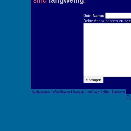
sind
langweilig
.
Dein Name:
Deine Assoziationen zu »
ge
Konfiguration
|
Web-Blaster
|
Statistik
|
»gefragt«
|
Hilfe
|
Startseite
0